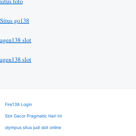
situs toto
Situs go138
agen138 slot
agen138 slot
Fire138 Login
Slot Gacor Pragmatic Hari Ini
olympus situs judi slot online