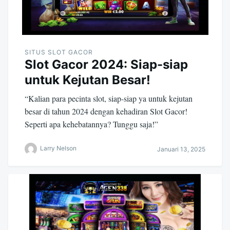
SITUS SLOT GACOR
Slot Gacor 2024: Siap-siap
untuk Kejutan Besar!
“Kalian para pecinta slot, siap-siap ya untuk kejutan
besar di tahun 2024 dengan kehadiran Slot Gacor!
Seperti apa kehebatannya? Tunggu saja!”
Larry Nelson
Januari 13, 2025