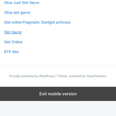
Situs Judi Slot Gacor
Situs slot gacor
Slot online Pragmatic Starlight princess
Slot Gacor
Slot Online
RTP Slot
Proudly powered by WordPress
|
Theme: Justread by
GretaThemes
.
Exit mobile version