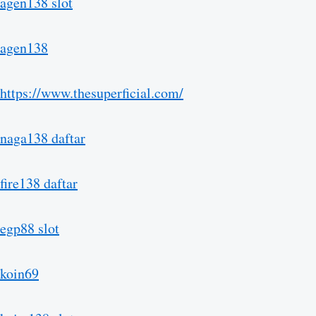
agen138 slot
agen138
https://www.thesuperficial.com/
naga138 daftar
fire138 daftar
egp88 slot
koin69