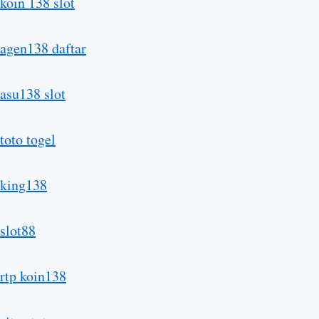
koin 138 slot
agen138 daftar
asu138 slot
toto togel
king138
slot88
rtp koin138