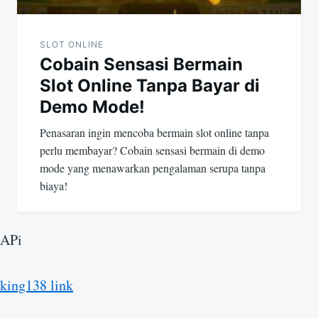
SLOT ONLINE
Cobain Sensasi Bermain
Slot Online Tanpa Bayar di
Demo Mode!
Penasaran ingin mencoba bermain slot online tanpa
perlu membayar? Cobain sensasi bermain di demo
mode yang menawarkan pengalaman serupa tanpa
biaya!
APi
king138 link