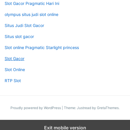
Slot Gacor Pragmatic Hari Ini
olympus situs judi slot online
Situs Judi Slot Gacor
Situs slot gacor
Slot online Pragmatic Starlight princess
Slot Gacor
Slot Online
RTP Slot
Proudly powered by WordPress
|
Theme: Justread by
GretaThemes
.
Exit mobile version