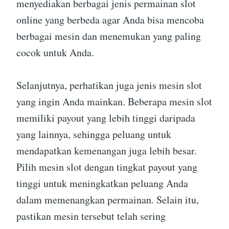
menyediakan berbagai jenis permainan slot
online yang berbeda agar Anda bisa mencoba
berbagai mesin dan menemukan yang paling
cocok untuk Anda.
Selanjutnya, perhatikan juga jenis mesin slot
yang ingin Anda mainkan. Beberapa mesin slot
memiliki payout yang lebih tinggi daripada
yang lainnya, sehingga peluang untuk
mendapatkan kemenangan juga lebih besar.
Pilih mesin slot dengan tingkat payout yang
tinggi untuk meningkatkan peluang Anda
dalam memenangkan permainan. Selain itu,
pastikan mesin tersebut telah sering