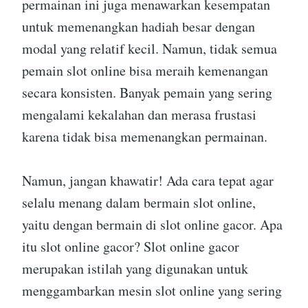
permainan ini juga menawarkan kesempatan
untuk memenangkan hadiah besar dengan
modal yang relatif kecil. Namun, tidak semua
pemain slot online bisa meraih kemenangan
secara konsisten. Banyak pemain yang sering
mengalami kekalahan dan merasa frustasi
karena tidak bisa memenangkan permainan.
Namun, jangan khawatir! Ada cara tepat agar
selalu menang dalam bermain slot online,
yaitu dengan bermain di slot online gacor. Apa
itu slot online gacor? Slot online gacor
merupakan istilah yang digunakan untuk
menggambarkan mesin slot online yang sering