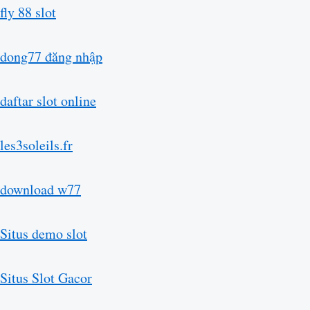
fly 88 slot
dong77 đăng nhập
daftar slot online
les3soleils.fr
download w77
Situs demo slot
Situs Slot Gacor