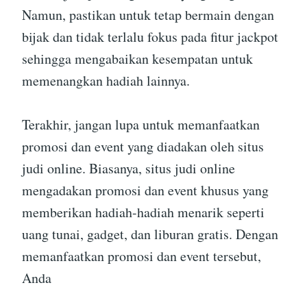
Namun, pastikan untuk tetap bermain dengan
bijak dan tidak terlalu fokus pada fitur jackpot
sehingga mengabaikan kesempatan untuk
memenangkan hadiah lainnya.
Terakhir, jangan lupa untuk memanfaatkan
promosi dan event yang diadakan oleh situs
judi online. Biasanya, situs judi online
mengadakan promosi dan event khusus yang
memberikan hadiah-hadiah menarik seperti
uang tunai, gadget, dan liburan gratis. Dengan
memanfaatkan promosi dan event tersebut,
Anda