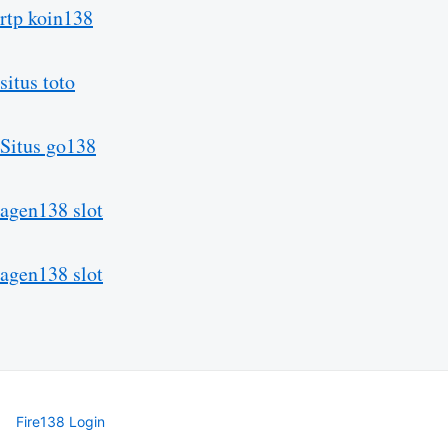
rtp koin138
situs toto
Situs go138
agen138 slot
agen138 slot
Fire138 Login