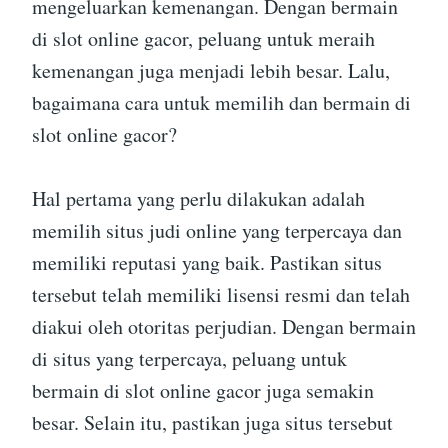
mengeluarkan kemenangan. Dengan bermain
di slot online gacor, peluang untuk meraih
kemenangan juga menjadi lebih besar. Lalu,
bagaimana cara untuk memilih dan bermain di
slot online gacor?
Hal pertama yang perlu dilakukan adalah
memilih situs judi online yang terpercaya dan
memiliki reputasi yang baik. Pastikan situs
tersebut telah memiliki lisensi resmi dan telah
diakui oleh otoritas perjudian. Dengan bermain
di situs yang terpercaya, peluang untuk
bermain di slot online gacor juga semakin
besar. Selain itu, pastikan juga situs tersebut