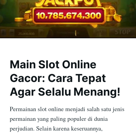
Main Slot Online
Gacor: Cara Tepat
Agar Selalu Menang!
Permainan slot online menjadi salah satu jenis
permainan yang paling populer di dunia
perjudian. Selain karena keseruannya,