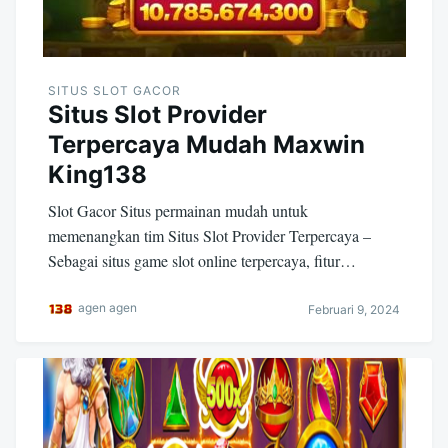
SITUS SLOT GACOR
Situs Slot Provider
Terpercaya Mudah Maxwin
King138
Slot Gacor Situs permainan mudah untuk
memenangkan tim Situs Slot Provider Terpercaya –
Sebagai situs game slot online terpercaya, fitur…
agen agen
Februari 9, 2024