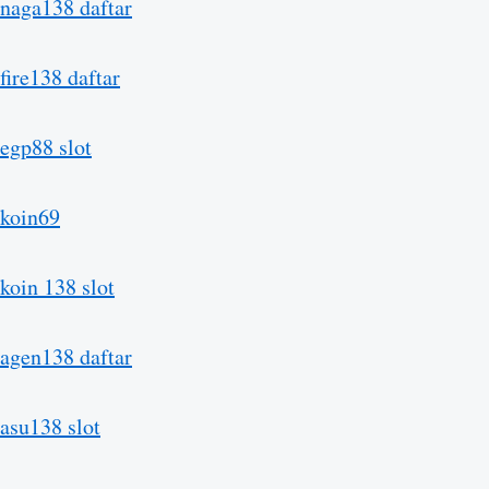
naga138 daftar
fire138 daftar
egp88 slot
koin69
koin 138 slot
agen138 daftar
asu138 slot