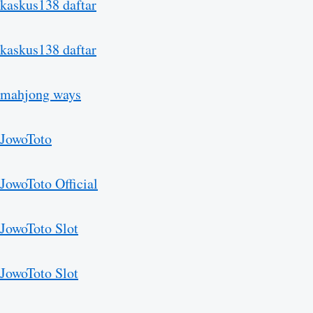
kaskus138 daftar
kaskus138 daftar
mahjong ways
JowoToto
JowoToto Official
JowoToto Slot
JowoToto Slot