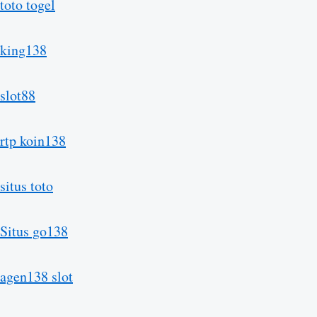
toto togel
king138
slot88
rtp koin138
situs toto
Situs go138
agen138 slot