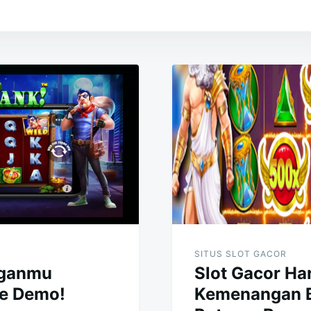
SITUS SLOT GACOR
nganmu
Slot Gacor Har
ne Demo!
Kemenangan 