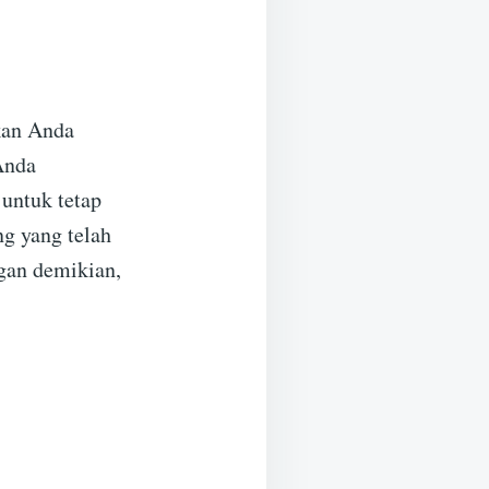
kan Anda
Anda
untuk tetap
ng yang telah
gan demikian,