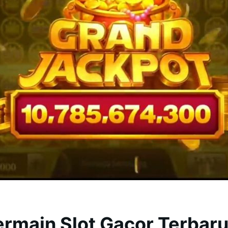
ermain Slot Gacor Terbar