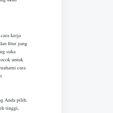
cara kerja
dan fitur yang
ang suka
 cocok untuk
emahami cara
n
ng Anda pilih.
ih tinggi,