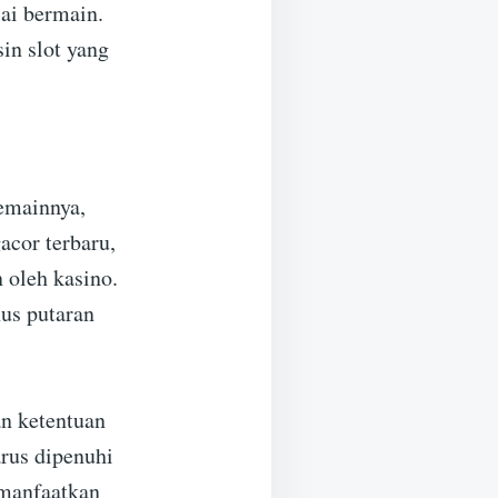
lai bermain.
in slot yang
emainnya,
acor terbaru,
 oleh kasino.
us putaran
n ketentuan
rus dipenuhi
manfaatkan