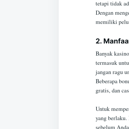
tetapi tidak 
Dengan menget
memiliki pelu
2. Manfa
Banyak kasino
termasuk untu
jangan ragu u
Beberapa bonu
gratis, dan ca
Untuk mempero
yang berlaku.
sebelum Anda