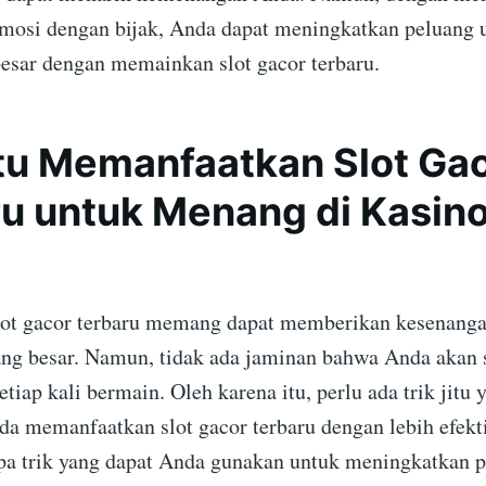
mosi dengan bijak, Anda dapat meningkatkan peluang 
sar dengan memainkan slot gacor terbaru.
itu Memanfaatkan Slot Ga
u untuk Menang di Kasin
ot gacor terbaru memang dapat memberikan kesenanga
ng besar. Namun, tidak ada jaminan bahwa Anda akan 
iap kali bermain. Oleh karena itu, perlu ada trik jitu 
 memanfaatkan slot gacor terbaru dengan lebih efekti
pa trik yang dapat Anda gunakan untuk meningkatkan 