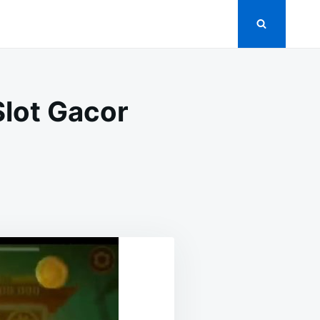
lot Gacor