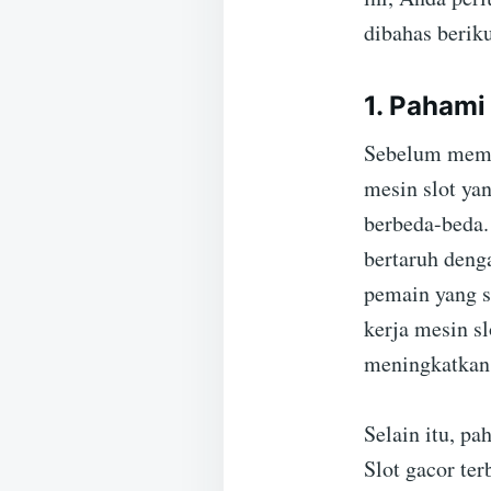
dibahas beriku
1. Pahami
Sebelum memu
mesin slot yan
berbeda-beda.
bertaruh denga
pemain yang s
kerja mesin s
meningkatkan
Selain itu, p
Slot gacor te