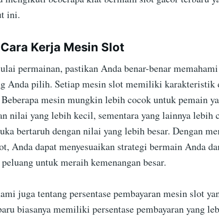
t ini.
 Cara Kerja Mesin Slot
lai permainan, pastikan Anda benar-benar memahami 
g Anda pilih. Setiap mesin slot memiliki karakteristik 
 Beberapa mesin mungkin lebih cocok untuk pemain y
n nilai yang lebih kecil, sementara yang lainnya lebih
uka bertaruh dengan nilai yang lebih besar. Dengan m
lot, Anda dapat menyesuaikan strategi bermain Anda da
 peluang untuk meraih kemenangan besar.
ahami juga tentang persentase pembayaran mesin slot ya
rbaru biasanya memiliki persentase pembayaran yang leb