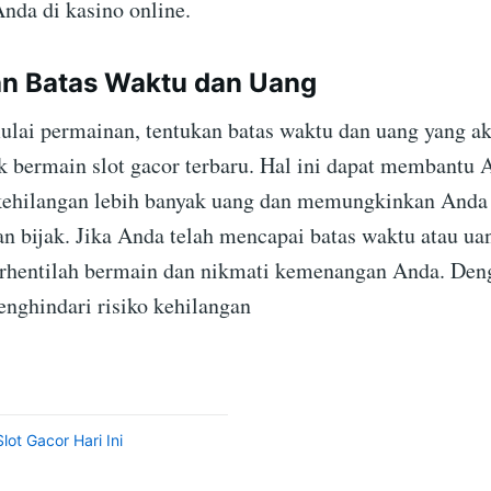
da di kasino online.
an Batas Waktu dan Uang
ai permainan, tentukan batas waktu dan uang yang a
k bermain slot gacor terbaru. Hal ini dapat membantu 
ehilangan lebih banyak uang dan memungkinkan Anda 
n bijak. Jika Anda telah mencapai batas waktu atau ua
erhentilah bermain dan nikmati kemenangan Anda. Den
nghindari risiko kehilangan
Slot Gacor Hari Ini