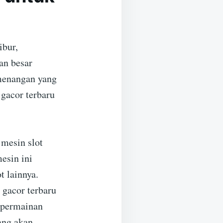
ibur,
an besar
menangan yang
gacor terbaru
 mesin slot
esin ini
t lainnya.
 gacor terbaru
 permainan
ang akan