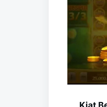
Kiat B