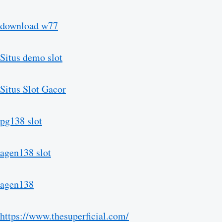
download w77
Situs demo slot
Situs Slot Gacor
pg138 slot
agen138 slot
agen138
https://www.thesuperficial.com/