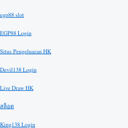
egp88 slot
EGP88 Login
Situs Pengeluaran HK
Devil138 Login
Live Draw HK
สล็อต
King138 Login