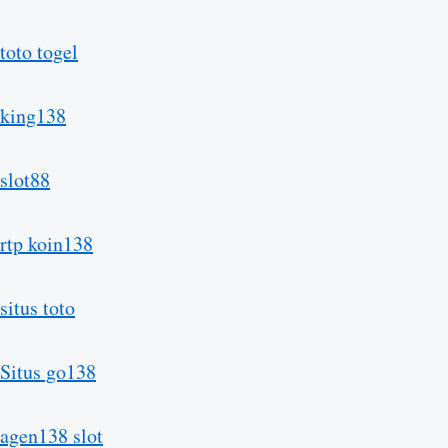
toto togel
king138
slot88
rtp koin138
situs toto
Situs go138
agen138 slot