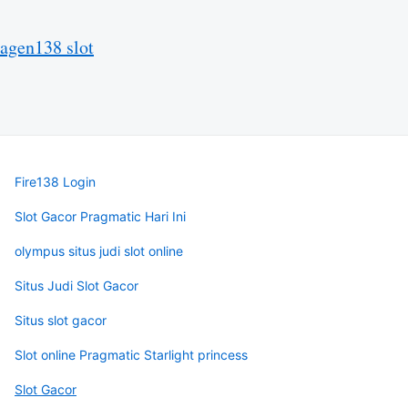
agen138 slot
Fire138 Login
Slot Gacor Pragmatic Hari Ini
olympus situs judi slot online
Situs Judi Slot Gacor
Situs slot gacor
Slot online Pragmatic Starlight princess
Slot Gacor