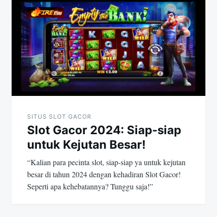
pos
SITUS SLOT GACOR
Slot Gacor 2024: Siap-siap
untuk Kejutan Besar!
“Kalian para pecinta slot, siap-siap ya untuk kejutan
besar di tahun 2024 dengan kehadiran Slot Gacor!
Seperti apa kehebatannya? Tunggu saja!”