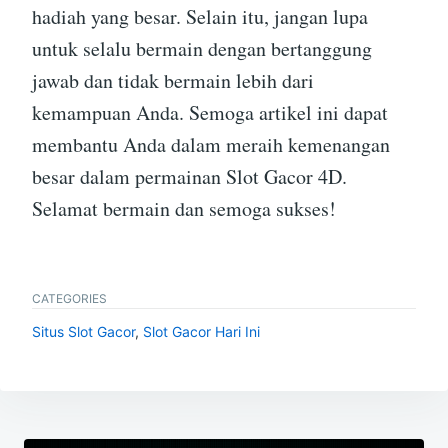
hadiah yang besar. Selain itu, jangan lupa
untuk selalu bermain dengan bertanggung
jawab dan tidak bermain lebih dari
kemampuan Anda. Semoga artikel ini dapat
membantu Anda dalam meraih kemenangan
besar dalam permainan Slot Gacor 4D.
Selamat bermain dan semoga sukses!
CATEGORIES
Situs Slot Gacor
,
Slot Gacor Hari Ini
Navigasi