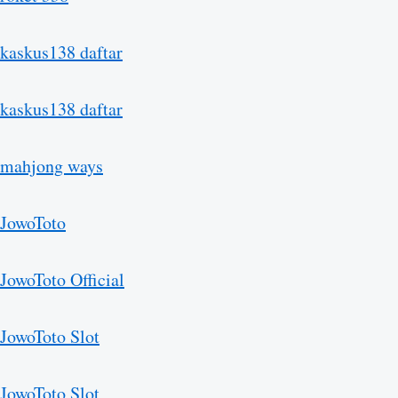
kaskus138 daftar
kaskus138 daftar
mahjong ways
JowoToto
JowoToto Official
JowoToto Slot
JowoToto Slot