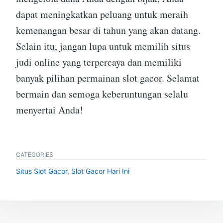
dapat meningkatkan peluang untuk meraih
kemenangan besar di tahun yang akan datang.
Selain itu, jangan lupa untuk memilih situs
judi online yang terpercaya dan memiliki
banyak pilihan permainan slot gacor. Selamat
bermain dan semoga keberuntungan selalu
menyertai Anda!
CATEGORIES
Situs Slot Gacor
,
Slot Gacor Hari Ini