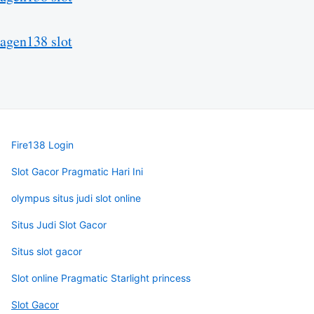
agen138 slot
Fire138 Login
Slot Gacor Pragmatic Hari Ini
olympus situs judi slot online
Situs Judi Slot Gacor
Situs slot gacor
Slot online Pragmatic Starlight princess
Slot Gacor