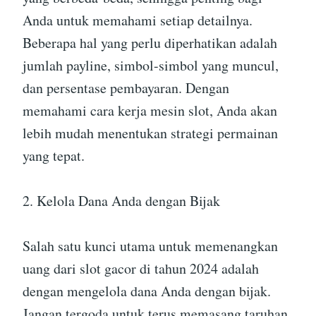
Anda untuk memahami setiap detailnya.
Beberapa hal yang perlu diperhatikan adalah
jumlah payline, simbol-simbol yang muncul,
dan persentase pembayaran. Dengan
memahami cara kerja mesin slot, Anda akan
lebih mudah menentukan strategi permainan
yang tepat.
2. Kelola Dana Anda dengan Bijak
Salah satu kunci utama untuk memenangkan
uang dari slot gacor di tahun 2024 adalah
dengan mengelola dana Anda dengan bijak.
Jangan tergoda untuk terus memasang taruhan