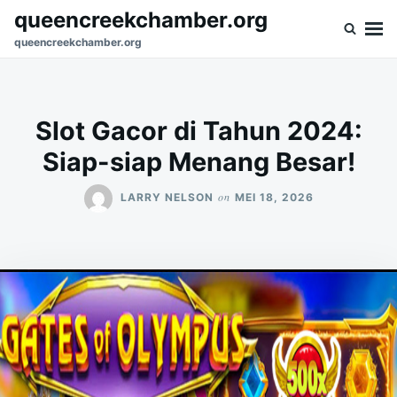
Skip
Search
queencreekchamber.org
to
for:
queencreekchamber.org
content
Slot Gacor di Tahun 2024:
Siap-siap Menang Besar!
on
LARRY NELSON
MEI 18, 2026