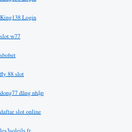
King138 Login
slot w77
sbobet
fly 88 slot
dong77 đăng nhập
daftar slot online
les3soleils.fr