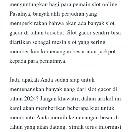
menguntungkan bagi para pemain slot online.
Pasalnya, banyak ahli perjudian yang
memperkirakan bahwa akan ada banyak slot
gacor di tahun tersebut. Slot gacor sendiri bisa
diartikan sebagai mesin slot yang sering
memberikan kemenangan besar atau jackpot
kepada para pemainnya.
Jadi, apakah Anda sudah siap untuk
memenangkan banyak uang dari slot gacor di
tahun 2024? Jangan khawatir, dalam artikel ini
kami akan memberikan beberapa kiat untuk
membantu Anda meraih kemenangan besar di
tahun yang akan datang. Simak terus informasi