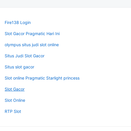
Fire138 Login
Slot Gacor Pragmatic Hari Ini
olympus situs judi slot online
Situs Judi Slot Gacor
Situs slot gacor
Slot online Pragmatic Starlight princess
Slot Gacor
Slot Online
RTP Slot