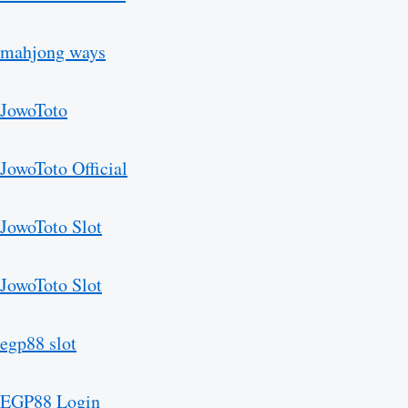
mahjong ways
JowoToto
JowoToto Official
JowoToto Slot
JowoToto Slot
egp88 slot
EGP88 Login