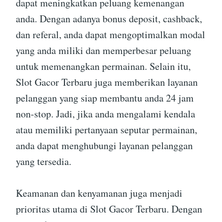
dapat meningkatkan peluang kemenangan
anda. Dengan adanya bonus deposit, cashback,
dan referal, anda dapat mengoptimalkan modal
yang anda miliki dan memperbesar peluang
untuk memenangkan permainan. Selain itu,
Slot Gacor Terbaru juga memberikan layanan
pelanggan yang siap membantu anda 24 jam
non-stop. Jadi, jika anda mengalami kendala
atau memiliki pertanyaan seputar permainan,
anda dapat menghubungi layanan pelanggan
yang tersedia.
Keamanan dan kenyamanan juga menjadi
prioritas utama di Slot Gacor Terbaru. Dengan