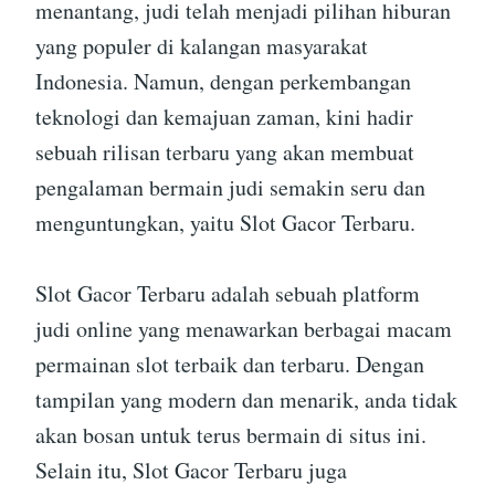
menantang, judi telah menjadi pilihan hiburan
yang populer di kalangan masyarakat
Indonesia. Namun, dengan perkembangan
teknologi dan kemajuan zaman, kini hadir
sebuah rilisan terbaru yang akan membuat
pengalaman bermain judi semakin seru dan
menguntungkan, yaitu Slot Gacor Terbaru.
Slot Gacor Terbaru adalah sebuah platform
judi online yang menawarkan berbagai macam
permainan slot terbaik dan terbaru. Dengan
tampilan yang modern dan menarik, anda tidak
akan bosan untuk terus bermain di situs ini.
Selain itu, Slot Gacor Terbaru juga