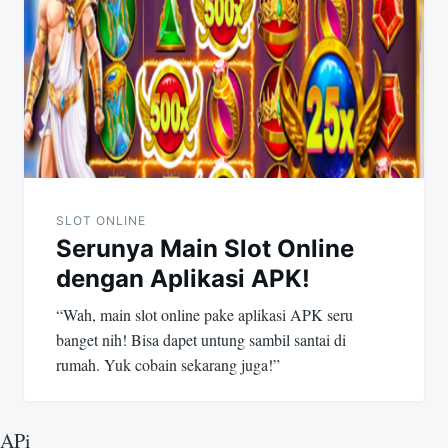
SLOT ONLINE
Serunya Main Slot Online
dengan Aplikasi APK!
“Wah, main slot online pake aplikasi APK seru
banget nih! Bisa dapet untung sambil santai di
rumah. Yuk cobain sekarang juga!”
APi