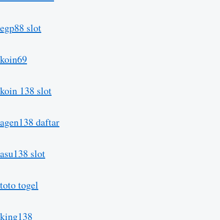
egp88 slot
koin69
koin 138 slot
agen138 daftar
asu138 slot
toto togel
king138