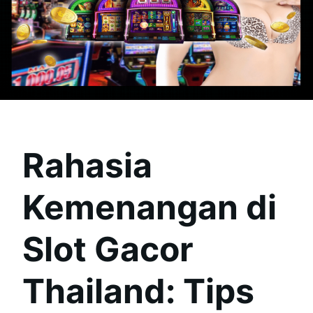
Rahasia
Kemenangan di
Slot Gacor
Thailand: Tips