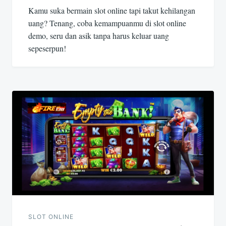
Kamu suka bermain slot online tapi takut kehilangan
uang? Tenang, coba kemampuanmu di slot online
demo, seru dan asik tanpa harus keluar uang
sepeserpun!
SLOT ONLINE