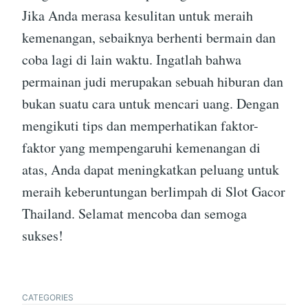
Jika Anda merasa kesulitan untuk meraih
kemenangan, sebaiknya berhenti bermain dan
coba lagi di lain waktu. Ingatlah bahwa
permainan judi merupakan sebuah hiburan dan
bukan suatu cara untuk mencari uang. Dengan
mengikuti tips dan memperhatikan faktor-
faktor yang mempengaruhi kemenangan di
atas, Anda dapat meningkatkan peluang untuk
meraih keberuntungan berlimpah di Slot Gacor
Thailand. Selamat mencoba dan semoga
sukses!
CATEGORIES