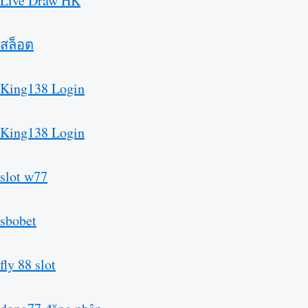
Live Draw HK
สล็อต
King138 Login
King138 Login
slot w77
sbobet
fly 88 slot