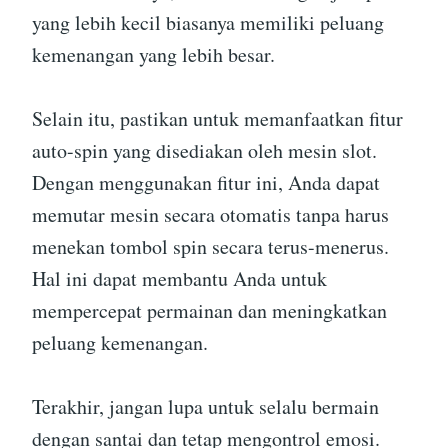
yang lebih kecil biasanya memiliki peluang
kemenangan yang lebih besar.
Selain itu, pastikan untuk memanfaatkan fitur
auto-spin yang disediakan oleh mesin slot.
Dengan menggunakan fitur ini, Anda dapat
memutar mesin secara otomatis tanpa harus
menekan tombol spin secara terus-menerus.
Hal ini dapat membantu Anda untuk
mempercepat permainan dan meningkatkan
peluang kemenangan.
Terakhir, jangan lupa untuk selalu bermain
dengan santai dan tetap mengontrol emosi.