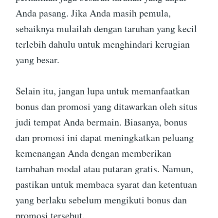
Anda pasang. Jika Anda masih pemula,
sebaiknya mulailah dengan taruhan yang kecil
terlebih dahulu untuk menghindari kerugian
yang besar.
Selain itu, jangan lupa untuk memanfaatkan
bonus dan promosi yang ditawarkan oleh situs
judi tempat Anda bermain. Biasanya, bonus
dan promosi ini dapat meningkatkan peluang
kemenangan Anda dengan memberikan
tambahan modal atau putaran gratis. Namun,
pastikan untuk membaca syarat dan ketentuan
yang berlaku sebelum mengikuti bonus dan
promosi tersebut.