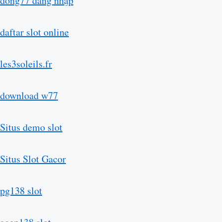
dong77 đăng nhập
daftar slot online
les3soleils.fr
download w77
Situs demo slot
Situs Slot Gacor
pg138 slot