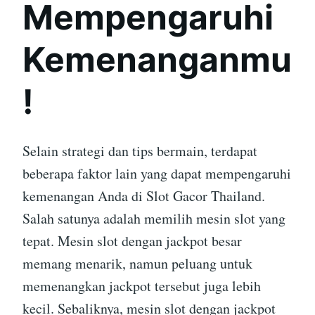
Mempengaruhi
Kemenanganmu
!
Selain strategi dan tips bermain, terdapat
beberapa faktor lain yang dapat mempengaruhi
kemenangan Anda di Slot Gacor Thailand.
Salah satunya adalah memilih mesin slot yang
tepat. Mesin slot dengan jackpot besar
memang menarik, namun peluang untuk
memenangkan jackpot tersebut juga lebih
kecil. Sebaliknya, mesin slot dengan jackpot