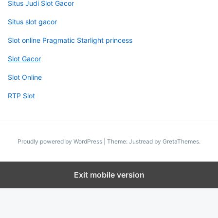
Situs Judi Slot Gacor
Situs slot gacor
Slot online Pragmatic Starlight princess
Slot Gacor
Slot Online
RTP Slot
Proudly powered by WordPress
|
Theme: Justread by
GretaThemes
.
Exit mobile version