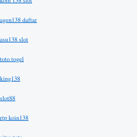
koin 138 slot
agen138 daftar
asu138 slot
toto togel
king138
slot88
rtp koin138