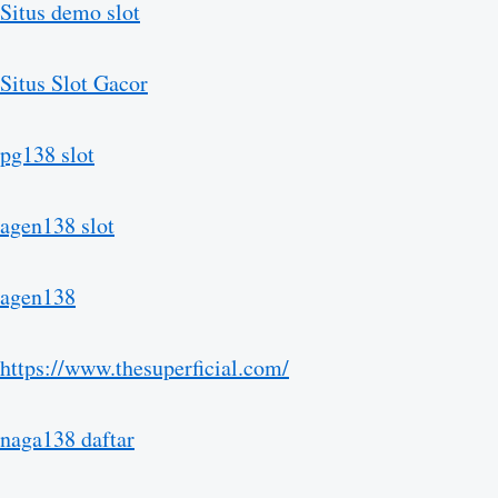
Situs demo slot
Situs Slot Gacor
pg138 slot
agen138 slot
agen138
https://www.thesuperficial.com/
naga138 daftar