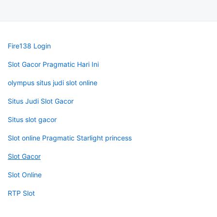
Fire138 Login
Slot Gacor Pragmatic Hari Ini
olympus situs judi slot online
Situs Judi Slot Gacor
Situs slot gacor
Slot online Pragmatic Starlight princess
Slot Gacor
Slot Online
RTP Slot