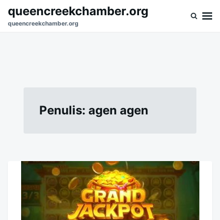
Skip
Search
queencreekchamber.org
to
for:
queencreekchamber.org
content
Penulis:
agen agen