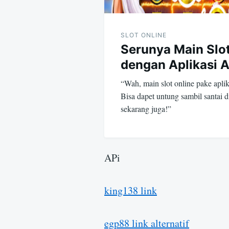
SLOT ONLINE
Serunya Main Slot
dengan Aplikasi 
“Wah, main slot online pake apli
Bisa dapet untung sambil santai 
sekarang juga!”
APi
king138 link
egp88 link alternatif