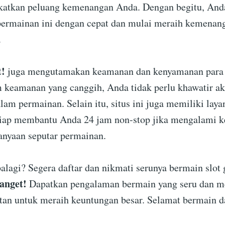
katkan peluang kemenangan Anda. Dengan begitu, And
ermainan ini dengan cepat dan mulai meraih kemenan
.
t!
juga mengutamakan keamanan dan kenyamanan para
 keamanan yang canggih, Anda tidak perlu khawatir a
lam permainan. Selain itu, situs ini juga memiliki lay
siap membantu Anda 24 jam non-stop jika mengalami k
anyaan seputar permainan.
palagi? Segera daftar dan nikmati serunya bermain slot 
anget!
Dapatkan pengalaman bermain yang seru dan m
tan untuk meraih keuntungan besar. Selamat bermain 