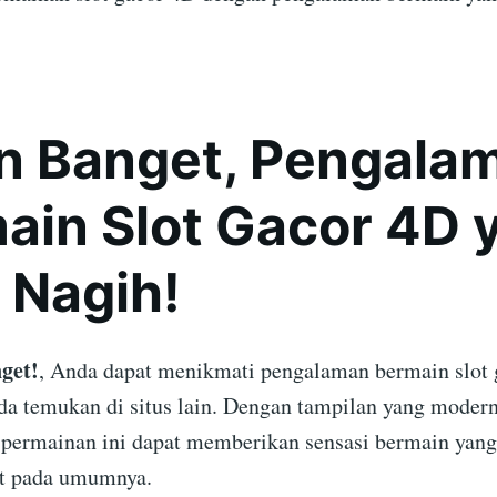
n Banget, Pengala
ain Slot Gacor 4D 
n Nagih!
get!
, Anda dapat menikmati pengalaman bermain slot 
da temukan di situs lain. Dengan tampilan yang modern 
 permainan ini dapat memberikan sensasi bermain yang
ot pada umumnya.