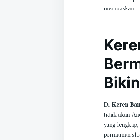
memuaskan.
Kere
Berm
Biki
Keren Ban
Di
tidak akan An
yang lengkap,
permainan sl