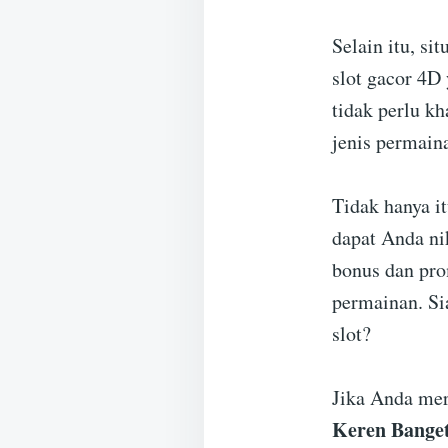
Selain itu, sit
slot gacor 4D
tidak perlu k
jenis permaina
Tidak hanya i
dapat Anda ni
bonus dan pro
permainan. Si
slot?
Jika Anda mer
Keren Bange