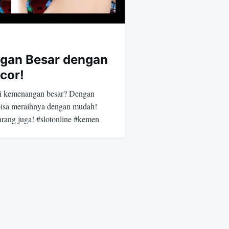
gan Besar dengan
cor!
ai kemenangan besar? Dengan
bisa meraihnya dengan mudah!
arang juga! #slotonline #kemen