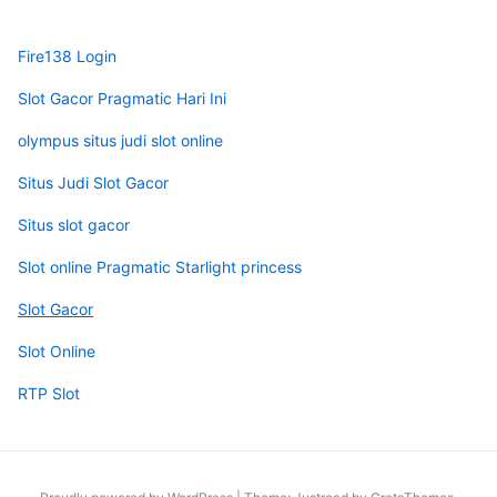
Fire138 Login
Slot Gacor Pragmatic Hari Ini
olympus situs judi slot online
Situs Judi Slot Gacor
Situs slot gacor
Slot online Pragmatic Starlight princess
Slot Gacor
Slot Online
RTP Slot