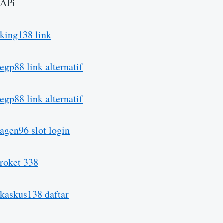
APi
king138 link
egp88 link alternatif
egp88 link alternatif
agen96 slot login
roket 338
kaskus138 daftar