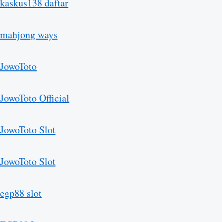
kaskus138 daftar
mahjong ways
JowoToto
JowoToto Official
JowoToto Slot
JowoToto Slot
egp88 slot