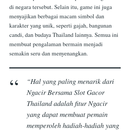
di negara tersebut. Selain itu, game ini juga
menyajikan berbagai macam simbol dan
karakter yang unik, seperti gajah, bangunan
candi, dan budaya Thailand lainnya. Semua ini
membuat pengalaman bermain menjadi
semakin seru dan menyenangkan.
“Hal yang paling menarik dari
Ngacir Bersama Slot Gacor
Thailand adalah fitur Ngacir
yang dapat membuat pemain
memperoleh hadiah-hadiah yang