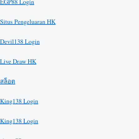
EGP88 Login
Situs Pengeluaran HK
Devil138 Login
Live Draw HK
สล็อต
King138 Login
King138 Login