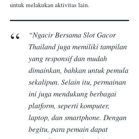
untuk melakukan aktivitas lain.
“Ngacir Bersama Slot Gacor
Thailand juga memiliki tampilan
yang responsif dan mudah
dimainkan, bahkan untuk pemula
sekalipun. Selain itu, permainan
ini juga mendukung berbagai
platform, seperti komputer,
laptop, dan smartphone. Dengan
begitu, para pemain dapat