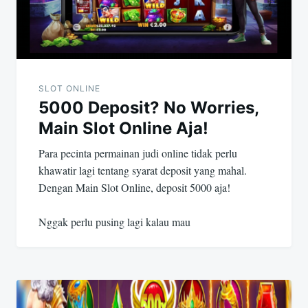
SLOT ONLINE
5000 Deposit? No Worries,
Main Slot Online Aja!
Para pecinta permainan judi online tidak perlu
khawatir lagi tentang syarat deposit yang mahal.
Dengan Main Slot Online, deposit 5000 aja!
Nggak perlu pusing lagi kalau mau