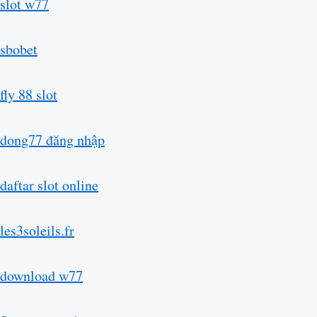
slot w77
sbobet
fly 88 slot
dong77 đăng nhập
daftar slot online
les3soleils.fr
download w77