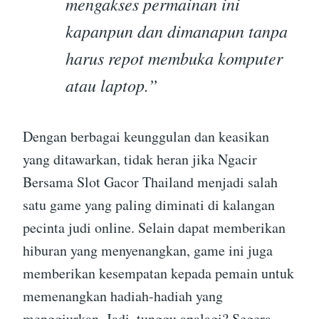
mengakses permainan ini
kapanpun dan dimanapun tanpa
harus repot membuka komputer
atau laptop.”
Dengan berbagai keunggulan dan keasikan
yang ditawarkan, tidak heran jika Ngacir
Bersama Slot Gacor Thailand menjadi salah
satu game yang paling diminati di kalangan
pecinta judi online. Selain dapat memberikan
hiburan yang menyenangkan, game ini juga
memberikan kesempatan kepada pemain untuk
memenangkan hadiah-hadiah yang
menggiurkan. Jadi, tunggu apalagi? Segera