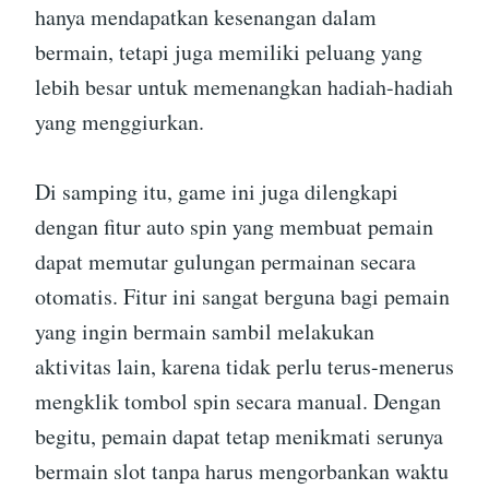
hanya mendapatkan kesenangan dalam
bermain, tetapi juga memiliki peluang yang
lebih besar untuk memenangkan hadiah-hadiah
yang menggiurkan.
Di samping itu, game ini juga dilengkapi
dengan fitur auto spin yang membuat pemain
dapat memutar gulungan permainan secara
otomatis. Fitur ini sangat berguna bagi pemain
yang ingin bermain sambil melakukan
aktivitas lain, karena tidak perlu terus-menerus
mengklik tombol spin secara manual. Dengan
begitu, pemain dapat tetap menikmati serunya
bermain slot tanpa harus mengorbankan waktu