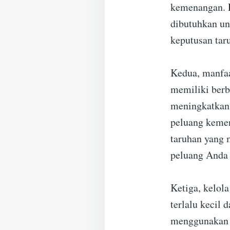
kemenangan. 
dibutuhkan un
keputusan taru
Kedua, manfaa
memiliki berba
meningkatkan 
peluang kemen
taruhan yang 
peluang Anda
Ketiga, kelol
terlalu kecil
menggunakan m