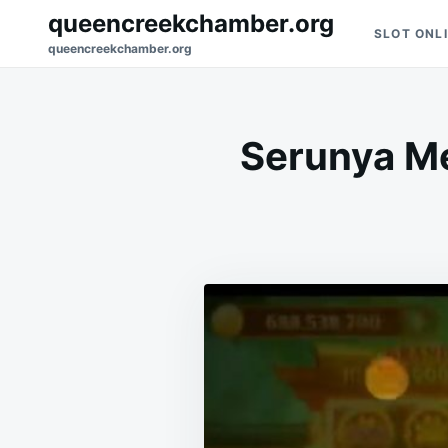
Skip
Search
queencreekchamber.org
SLOT ONL
to
for:
queencreekchamber.org
content
Serunya Me