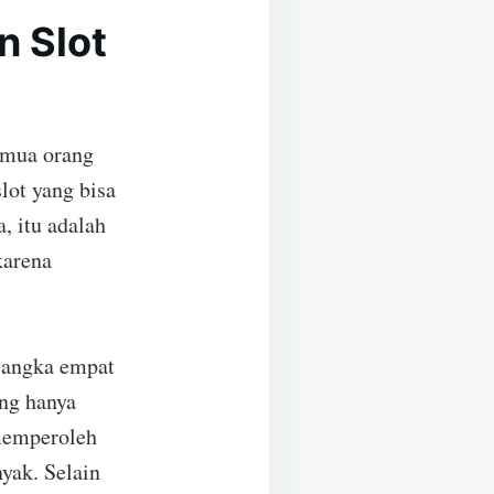
 Slot
semua orang
lot yang bisa
, itu adalah
karena
-angka empat
ang hanya
memperoleh
yak. Selain