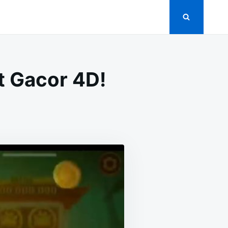
t Gacor 4D!