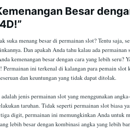
 Kemenangan Besar dengan
4D!”
dak suka menang besar di permainan slot? Tentu saja, 
inkannya. Dan apakah Anda tahu kalau ada permainan s
da kemenangan besar dengan cara yang lebih seru? Ya
! Permainan ini terkenal di kalangan para pemain slot 
seruan dan keuntungan yang tidak dapat ditolak.
 adalah jenis permainan slot yang menggunakan angka
elakukan taruhan. Tidak seperti permainan slot biasa y
tiga digit, permainan ini memungkinkan Anda untuk 
ng lebih besar dengan kombinasi angka yang lebih ban