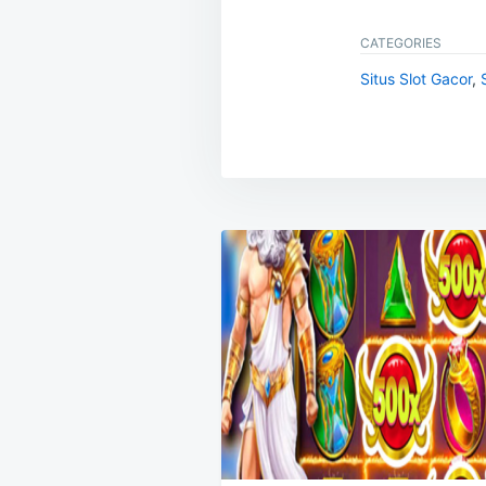
CATEGORIES
Situs Slot Gacor
,
Navigasi
pos