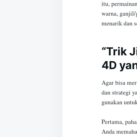
itu, permainan
warna, ganjil
menarik dan s
“Trik 
4D ya
Agar bisa mer
dan strategi y
gunakan untuk
Pertama, paha
Anda memaham