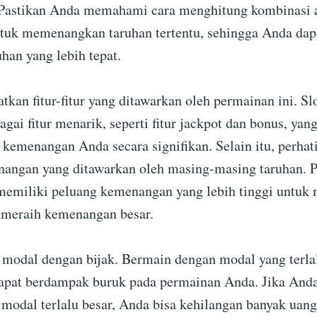
Pastikan Anda memahami cara menghitung kombinasi 
tuk memenangkan taruhan tertentu, sehingga Anda da
han yang lebih tepat.
tkan fitur-fitur yang ditawarkan oleh permainan ini. S
gai fitur menarik, seperti fitur jackpot dan bonus, yang
kemenangan Anda secara signifikan. Selain itu, perhat
angan yang ditawarkan oleh masing-masing taruhan. P
memiliki peluang kemenangan yang lebih tinggi untuk
 meraih kemenangan besar.
a modal dengan bijak. Bermain dengan modal yang terlal
 dapat berdampak buruk pada permainan Anda. Jika And
odal terlalu besar, Anda bisa kehilangan banyak uang 