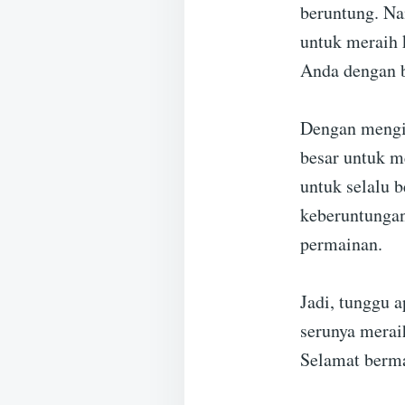
beruntung. Na
untuk meraih 
Anda dengan b
Dengan mengiku
besar untuk m
untuk selalu b
keberuntungan
permainan.
Jadi, tunggu 
serunya merai
Selamat berm