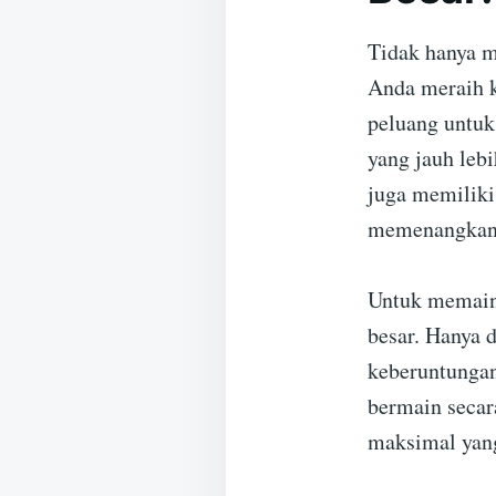
Tidak hanya m
Anda meraih k
peluang untu
yang jauh lebi
juga memiliki
memenangkan p
Untuk memaink
besar. Hanya 
keberuntungan
bermain secara
maksimal yang