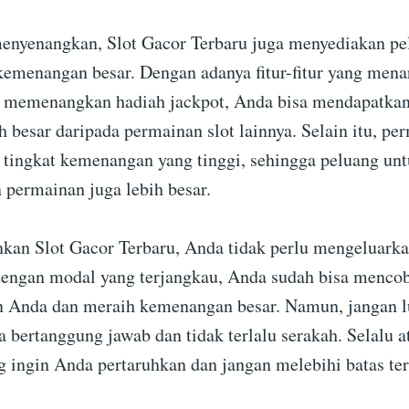
enyenangkan, Slot Gacor Terbaru juga menyediakan pe
emenangan besar. Dengan adanya fitur-fitur yang mena
k memenangkan hadiah jackpot, Anda bisa mendapatka
h besar daripada permainan slot lainnya. Selain itu, pe
 tingkat kemenangan yang tinggi, sehingga peluang un
ermainan juga lebih besar.
an Slot Gacor Terbaru, Anda tidak perlu mengeluark
dengan modal yang terjangkau, Anda sudah bisa menco
 Anda dan meraih kemenangan besar. Namun, jangan l
 bertanggung jawab dan tidak terlalu serakah. Selalu a
 ingin Anda pertaruhkan dan jangan melebihi batas ter