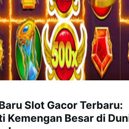
aru Slot Gacor Terbaru:
i Kemengan Besar di Dun