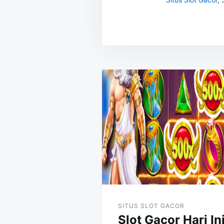
Navigasi
pos
SITUS SLOT GACOR
Slot Gacor Hari In