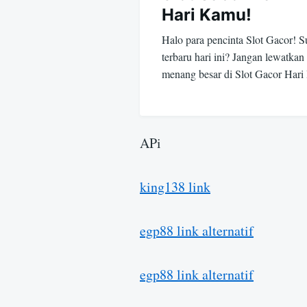
Hari Kamu!
Halo para pencinta Slot Gacor!
terbaru hari ini? Jangan lewatka
menang besar di Slot Gacor Hari 
APi
king138 link
egp88 link alternatif
egp88 link alternatif