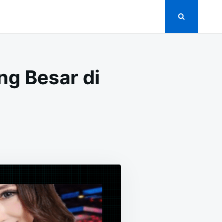
ng Besar di