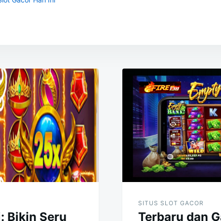
SITUS SLOT GACOR
i: Bikin Seru
Terbaru dan 