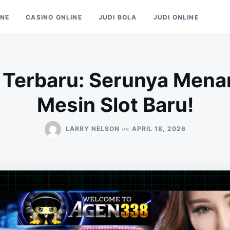
INE
CASINO ONLINE
JUDI BOLA
JUDI ONLINE
 Terbaru: Serunya Mena
Mesin Slot Baru!
on
LARRY NELSON
APRIL 18, 2026