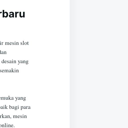
rbaru
r mesin slot
dan
 desain yang
 semakin
kemuka yang
aik bagi para
rkan, mesin
online.