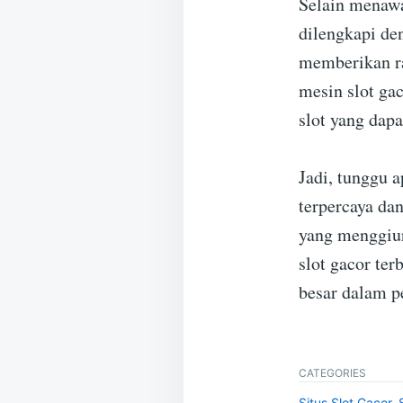
Selain menawar
dilengkapi de
memberikan ra
mesin slot ga
slot yang dap
Jadi, tunggu a
terpercaya da
yang menggiur
slot gacor te
besar dalam p
CATEGORIES
Situs Slot Gacor
,