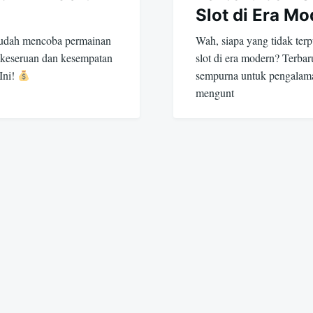
Slot di Era M
 Sudah mencoba permainan
Wah, siapa yang tidak te
n keseruan dan kesempatan
slot di era modern? Terba
Ini!
sempurna untuk pengalama
mengunt