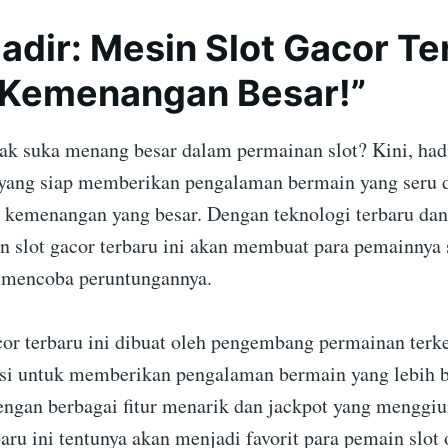
Hadir: Mesin Slot Gacor Te
 Kemenangan Besar!”
dak suka menang besar dalam permainan slot? Kini, hadi
 yang siap memberikan pengalaman bermain yang seru 
kemenangan yang besar. Dengan teknologi terbaru dan
n slot gacor terbaru ini akan membuat para pemainnya
 mencoba peruntungannya.
cor terbaru ini dibuat oleh pengembang permainan ter
asi untuk memberikan pengalaman bermain yang lebih b
ngan berbagai fitur menarik dan jackpot yang menggiu
baru ini tentunya akan menjadi favorit para pemain slot 